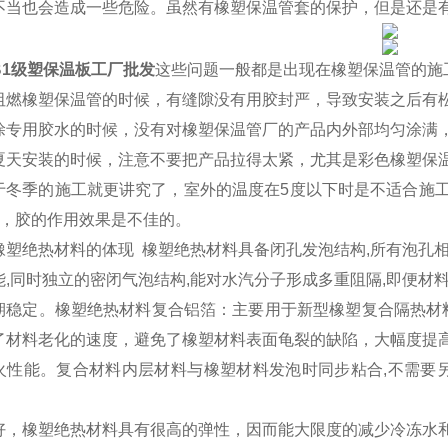
不当也会造成一些危险。虽然有橡塑保温管套的保护，但是还是
B1级塑保温板工厂批发
这些问题一般都是出现在橡塑保温管的施
阻燃橡塑保温管的时候，有缝隙没有用胶封严，导致安装之后有
涂专用胶水的时候，没有对橡塑保温管厂的产品内外部均匀涂满
夏天安装的时候，注意不要把产品拉得太紧，尤其是彩色橡塑保
于冬季的施工就更讲究了，室外的温度在5度以下时是不适合施
时，胶的作用效果是不佳的。
橡塑绝热材料的体现 橡塑绝热材料具备闭孔发泡结构,所有泡孔
能,同时独立的密闭气泡结构,能对水汽分子形成多重阻隔,即便材
期稳定。橡塑绝热材料复合铝箔：主要用于新型橡塑复合隔热材料
了材料老化的速度，避免了橡塑材料表面龟裂的缺陷，大幅度提
火性能。复合材料内层材料与橡塑材料发泡时同步粘合,不需要另
好，橡塑绝热材料具有很高的弹性，因而能大限度的减少冷冻水