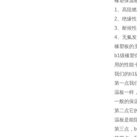
橡塑保温
1、高阻
2、绝缘
3、耐候
4、无氟
橡塑板的
b1级橡
用的性能
我们的b
第一点我
温板一样
一般的保
第二点它
温板是能
第三点，