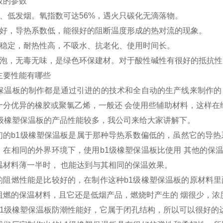
板的参数
燃、低发烟。氧指数可达56%，遇火只碳化无滴落物。
性好，导热系数低，能很好的阻断温度形成的热对流的现象。
性稳定，耐热性高，不吸水、抗老化、使用时间长。
发泡，无毒无味，是绿色环保建材。对于酸性碱性有很好的抵抗性
主要性能有哪些
塑保温板的制作都是通过引进的的技术和全自动的生产线来制作的
十分优异的橡胶或聚氯乙烯，一般还 会使用些辅助材料，这样在
1级橡塑保温板的产品性能较多，我公司来给大家讲解下。
们的b1级橡塑保温板是属于那种导热系数偏低的，虽然它的导热
，在相同的外界环境下，使用b1级橡塑保温板比使用 其他的保
温材料薄一半时， 也能达到与其相同的保温效果。
的阻燃性能是比较好的，在制作这种b1级橡塑保温板的原材料里
阻燃的保温材料，且它还是低烟产品，燃烧时产生的 烟很少，浓
b1级橡塑保温板防潮性能好，它属于闭孔结构，所以可以很好的