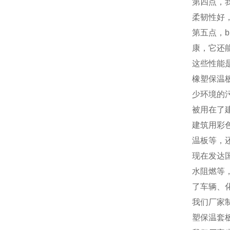
第四点，
柔韧性好
第五点，
康，它还
这些性能
橡塑保温
少环境的
被用在了
建筑用彩
温板等，
现在发达
水阻燃等
了车辆、
我们厂家
塑保温套