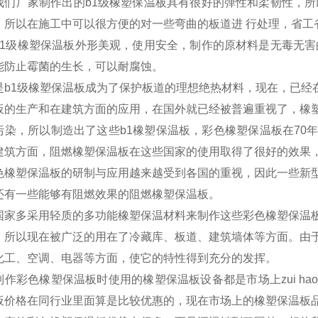
我们厂家制作出的b1级橡塑保温板具有很好的弹性和柔韧性，所
，所以在施工中可以很方便的对一些弯曲的板道进 行处理，省工
b1级橡塑保温板外形美观，使用安全，制作的原材料是无毒无害
能防止霉菌的生长，可以耐腐蚀。
是b1级橡塑保温板成为了保护板道的理想绝热材料，现在，已经
板的生产和在建筑方面的应用，在国外就已经被普遍重视了，橡
污染，所以制造出了这些b1橡塑保温板，彩色橡塑保温板在70
建筑方面，阻燃橡塑保温板在这些国家的使用取得了很好的效果
色橡塑保温板的研制与应用越来越受到各国的重视，因此一些新
还有一些能够有阻燃效果的阻燃橡塑保温板。
国家多采用轻质的多功能橡塑保温材料来制作这些彩色橡塑保温
，所以现在被广泛的用在了冷藏库、板道、建筑墙体等方面。由
化工、空调、电器等方面，使它的特性得到充分的发挥。
制作彩色橡塑保温板时使用的橡塑保温板设备都是市场上zui h
板价格在同行业里面算是比较优惠的，现在市场上的橡塑保温板