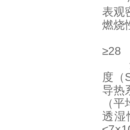
表观密
燃烧
氧指
≥28
烟密
度（S
导热
（平均
透湿性
≤7×1