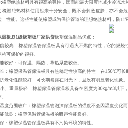
特性:橡塑绝热材料具有很高的弹性，因而能最大限度地减少冷冻
优点:橡塑绝热材料使用起来十分安全，既不会剌激皮肤，亦不会
硷，性能。这些性能使橡塑成为保护管道的理想绝热材料，防止它
温板,B1级橡塑板厂家供货
橡塑保温制品优点：
性能较高：橡塑保温管保温板具有可遇火不燃的特性，它的燃烧性
结构可保护的很好。
性能较好：可保温、隔热，导热系数较低。
时长：橡塑保温管保温板具有热稳定性较高的特性，在150℃可长
蚀抗老化性能较好：可长期暴露在阳光下，且没有明显老化现象
小、重量极轻：橡塑保温管保温板具备在密度为80kg/m3以下，
率。
用温度范围较广：橡塑保温管泡沫保温板的强度不会因温度变化而
性能优良：橡塑保温管保温板的吸声性能良好。
环保：橡塑保温管保温板具有不污染环境的特性。