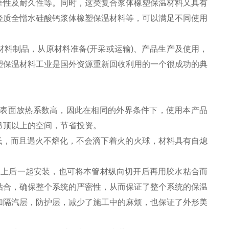
全性及耐久性等。同时，这类复合浆体橡塑保温材料又具有
轻质全憎水硅酸钙浆体橡塑保温材料等，可以满足不同使用
材料制品，从原材料准备(开采或运输)、产品生产及使用，
塑保温材料工业是国外资源重新回收利用的一个很成功的典
而它的表面放热系数高，因此在相同的外界条件下，使用本产品
吊顶以上的空间，节省投资。
低，而且遇火不熔化，不会滴下着火的火球，材料具有自熄
可套上后一起安装，也可将本管材纵向切开后再用胶水粘合而
粘合，确保整个系统的严密性，从而保证了整个系统的保温
加隔汽层，防护层，减少了施工中的麻烦，也保证了外形美