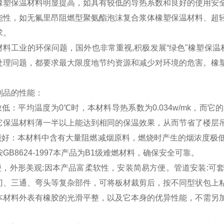
橡塑保温材料明显提高，如具有较低的导热系数和良好的使用安
能性，如无氟里昂阻燃型聚氨酯泡沫复合浆体橡塑保温材料、超
求。
材料工业的环保问题，国外也非常重视,积极发展“绿色"橡塑保温
处理问题，都要求最大限度地节约资源和减少对环境的危害。橡
制品的性能：
数低：平均温度为0℃时，本材料导热系数为0.034w/mk，
它保温材料薄一半以上能达到相同的保温效果，从而节省了楼层
性能好：本材料中含有大量阻燃减烟原料，燃烧时产生的烟浓度极
GB8624-1997本产品为B1级难燃材料，确保安全可靠。
方便，外形美观:因本产品富柔软性，安装简易方便。管道安装:
门、三通、弯头等复杂部件，可将板材裁剪后，按不同型状包上
本材料外表有橡胶的光滑平整，以及它本身的优异性能，不需另
。