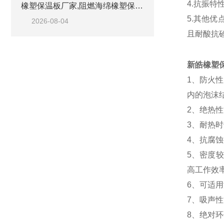
4.抗振
橡塑保温板厂家,阻燃海绵橡塑保温板厂家出售
5.其他
2026-08-04
且耐酸抗
新皓橡塑保
1、防火
内的泡沫
2、绝热
3、耐热
4、抗腐
5、密度较
高工作效
6、可适
7、吸声
8、绝对