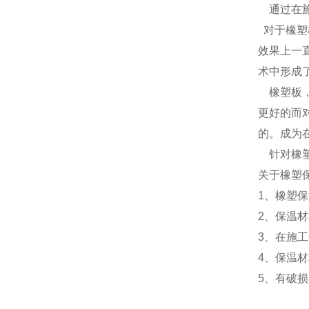
通过在施
对于橡塑
效果上一
术中形成
橡塑板，
更好的而
的。成为
针对橡塑
关于橡塑
1、橡塑
2、保温
3、在施
4、保温
5、有破