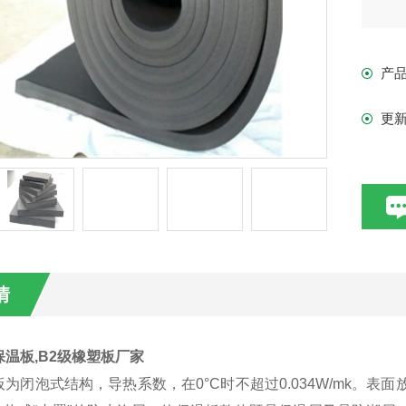
产
更
情
温板,B2级橡塑板厂家
为闭泡式结构，导热系数，在0°C时不超过0.034W/mk。表面