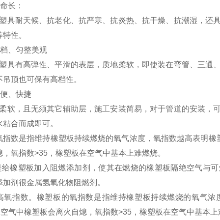
寿命长：
塑具耐天候、抗老化、抗严寒、抗炎热、抗干燥、抗潮湿，还具
等特性。
高档、匀整美观
塑具有高弹性、平滑的表层，质地柔软，即使装在弯管、三通、
不吊顶也可保有高档性。
方便、快捷
柔软，且无须其它辅助层，施工安装简易，对于管道的安装，可
水粘合而成即可。
氧指数是指维持橡塑板持续燃烧的氧气浓度，氧指数越高表明橡塑
熄，氧指数>35，橡塑板在空气中基本上难燃烧。
给橡塑板加入阻燃添加剂，使其在燃烧的橡塑板隔绝空气与可
添加剂很金属氢氧化物阻燃剂。
高氧指数。橡塑板的氧指数是指维持橡塑板持续燃烧的氧气浓
放在空气中橡塑板会离火自熄，氧指数>35，橡塑板在空气中基本上