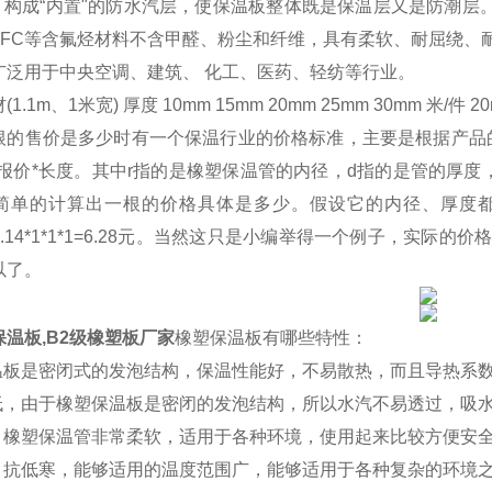
000 构成“内置"的防水汽层，使保温板整体既是保温层又是防潮层
HCFC等含氟烃材料不含甲醛、粉尘和纤维，具有柔软、耐屈绕
广泛用于中央空调、建筑、 化工、医药、轻纺等行业。
1m、1米宽) 厚度 10mm 15mm 20mm 25mm 30mm 米/件 20m
根的售价是多少时有一个保温行业的价格标准，主要是根据产品的
厂家报价*长度。其中r指的是橡塑保温管的内径，d指的是管的厚度
简单的计算出一根的价格具体是多少。假设它的内径、厚度都
*3.14*1*1*1=6.28元。当然这只是小编举得一个例子，
以了。
温板,B2级橡塑板厂家
橡塑保温板有哪些特性：
保温板是密闭式的发泡结构，保温性能好，不易散热，而且导热系
率低，由于橡塑保温板是密闭的发泡结构，所以水汽不易透过，吸
高，橡塑保温管非常柔软，适用于各种环境，使用起来比较方便安
温，抗低寒，能够适用的温度范围广，能够适用于各种复杂的环境