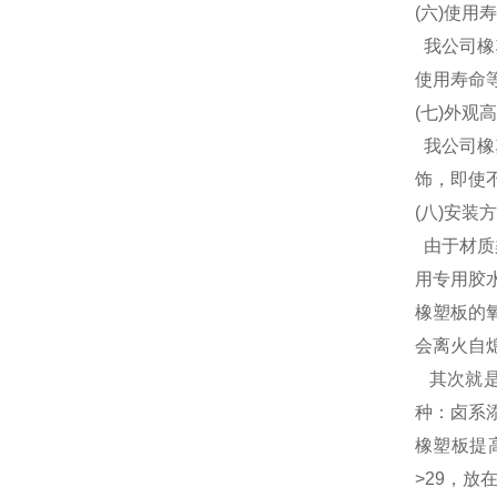
(六)使用
我公司橡
使用寿命
(七)外观
我公司橡
饰，即使
(八)安装
由于材质
用专用胶
橡塑板的
会离火自
其次就是
种：卤系
橡塑板提
>29，