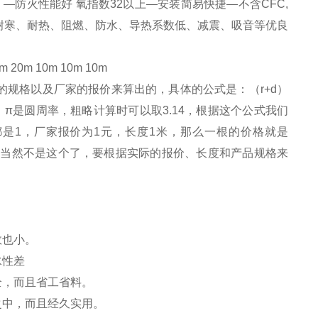
。—防火性能好 氧指数32以上—安装简易快捷—不含CFC,
、耐寒、耐热、阻燃、防水、导热系数低、减震、吸音等优良
 20m 10m 10m 10m
规格以及厂家的报价来算出的，具体的公式是：（r+d）
，π是圆周率，粗略计算时可以取3.14，根据这个公式我们
是1，厂家报价为1元，长度1米，那么一根的价格就是
实际的价格当然不是这个了，要根据实际的报价、长度和产品规格来
数也小。
水性差
全，而且省工省料。
之中，而且经久实用。