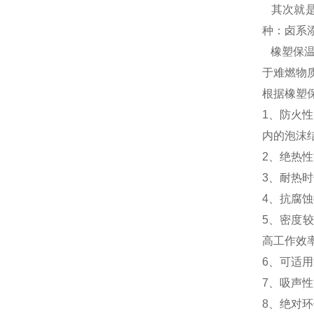
其次就是
种：卤系
橡塑保温
于难燃物
根据橡塑
1、防火
内的泡沫
2、绝热
3、耐热
4、抗腐
5、密度较
高工作效
6、可适
7、吸声
8、绝对