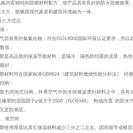
保温板内置独特的阻燃材料配方，使产品具有良好的防火阻燃效果
简洁大方，能够跟现代家居和建筑环境融为一体。
板八大优点
环保：
气层有害的氯氟化物，符合ISO14000国际环保认证要求，所
系数低：
塑是高品质的保温节能材料，是隔冷、隔热防结露的克星，热传
性能好：
材料符合国家标准GB8624《建筑材料燃烧性能分析法》 经测试
式结构：
塑为闭泡式结构，外界空气中的水很难渗透到材料之中，具有优
橡塑的湿阻因子μ值大于3500（ISO9346） 构成内置 的
层又是防潮层。
薄、省空间
塑使用厚度比其它保温材料减少三分之二左右。因而能节省楼