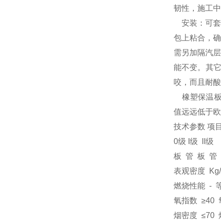
韧性，施工中
安装：可套
包上粘合，确
需另加隔汽层
能不变。其
咬，而且耐
橡塑保温板
值远远低于欧
技术参数 项
0级 I级 II级
板 管 板 管
表观密度 Kg/m3
燃烧性能 - 等
氧指数 ≥40 
烟密度 ≤70