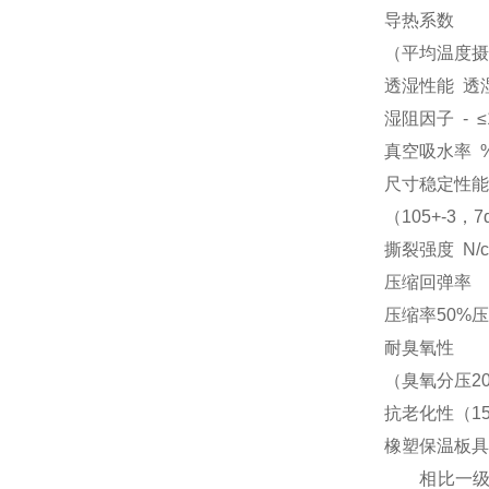
导热系数
（平均温度摄氏度
透湿性能 透湿系数 
湿阻因子 - ≤10
真空吸水率 %
尺寸稳定性能
（105+-3，7
撕裂强度 N/c
压缩回弹率
压缩率50%压
耐臭氧性
（臭氧分压202
抗老化性（1
橡塑保温板
相比一级橡