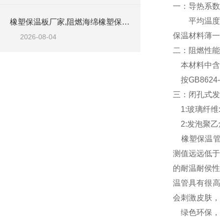
一：导热系
平均温度为0
橡塑保温板厂家,阻燃海绵橡塑保温板厂家出售
保温材料薄
2026-08-04
二：阻燃性
本材料中含
按GB862
三：闭孔式
1:玻璃纤维
2:发泡聚乙
橡塑保温管
测值远远低于
的耐温耐侯性
温管具有很高
会刺激皮肤，
绿色环保，