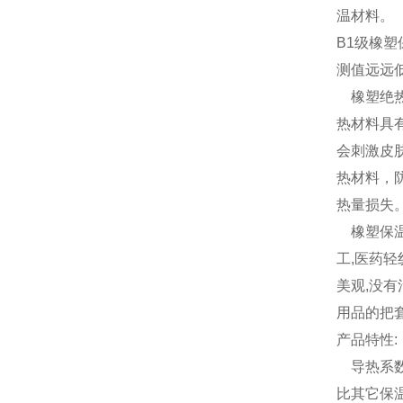
温材料。
B1级橡
测值远远
橡塑绝热
热材料具
会刺激皮
热材料，
热量损失
橡塑保温板
工,医药轻
美观,没
用品的把套
产品特性:
导热系数低
比其它保