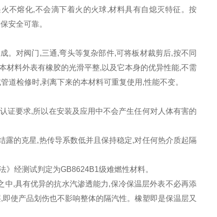
火不熔化,不会滴下着火的火球,材料具有自熄灭特征。按
,确保安全可靠。
。对阀门,三通,弯头等复杂部件,可将板材裁剪后,按不同
本材料外表有橡胶的光滑平整,以及它本身的优异性能,不需
或管道检修时,剥离下来的本材料可重复使用,性能不变。
环保认证要求,所以在安装及应用中不会产生任何对人体有害的
结露的克星,热传导系数低并且保持稳定,对任何热介质起隔
》经测试判定为GB8624B1级难燃性材料。
中,具有优异的抗水汽渗透能力,保冷保温层外表不必再添
汽层,即使产品划伤也不影响整体的隔汽性。橡塑即是保温层又