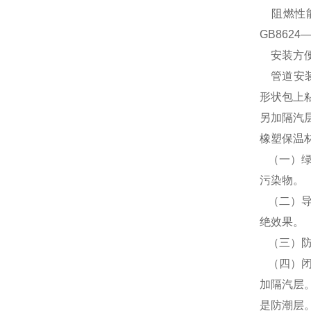
阻燃性能
GB862
安装方便
管道安装
形状包上
另加隔汽
橡塑保温
（一）绿
污染物
（二）导
绝效果。
（三）防火
（四）闭
加隔汽层。
是防潮层