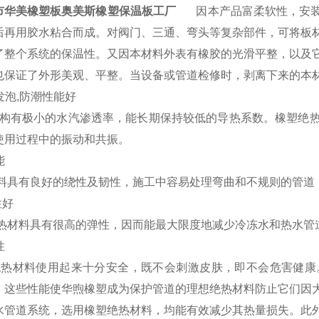
市华美橡塑板奥美斯橡塑保温板工厂
因本产品富柔软性，安装
后再用胶水粘合而成。对阀门、三通、弯头等复杂部件，可将板
了整个系统的保温性。又因本材料外表有橡胶的光滑平整，以及
也保证了外形美观、平整。当设备或管道检修时，剥离下来的本
发泡,防潮性能好
有极小的水汽渗透率，能长期保持较低的导热系数。橡塑绝热
使用过程中的振动和共振。
能
具有良好的绕性及韧性，施工中容易处理弯曲和不规则的管道
性好
材料具有很高的弹性，因而能最大限度地减少冷冻水和热水管
性
材料使用起来十分安全，既不会刺激皮肤，即不会危害健康
。这些性能使华煦橡塑成为保护管道的理想绝热材料防止它们因
水管道系统，选用橡塑绝热材料，均能有效减少其热量损失。此