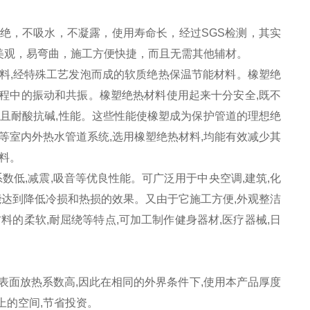
绝，不吸水，不凝露，使用寿命长，经过SGS检测，其实
美观，易弯曲，施工方便快捷，而且无需其他辅材。
料,经特殊工艺发泡而成的软质绝热保温节能材料。橡塑绝
程中的振动和共振。橡塑绝热材料使用起来十分安全,既不
而且耐酸抗碱,性能。这些性能使橡塑成为保护管道的理想绝
等室内外热水管道系统,选用橡塑绝热材料,均能有效减少其
温材料。
系数低,减震,吸音等优良性能。可广泛用于中央空调,建筑,化
,能达到降低冷损和热损的效果。又由于它施工方便,外观整洁
料的柔软,耐屈绕等特点,可加工制作健身器材,医疗器械,日
的表面放热系数高,因此在相同的外界条件下,使用本产品厚度
上的空间,节省投资。