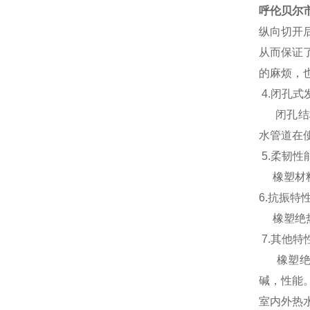
呼伦贝尔
纵向切开
从而保证
的麻烦，
4.闭孔式
闭孔结构
水管道在
5.柔韧性
橡塑材料
6.抗振特
橡塑绝热
7.其他特
橡塑绝热
碱，性能
室内外热