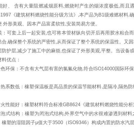
好、 含有大量阻燃减烟原料,燃烧时产生的烟浓度极低,而且遇
4—1997《建筑材料燃烧性能分级方法》,本产品为B1级难燃材料
 外形美观、因本产品富柔软性,安装简易方便。
：可套上后一起安装,也可将本管材纵向切开后再用胶水粘合而成
粘合,确保整个系统的严密性,从而保证了整个系统的保温性。又因
层防护层,减少了施工中的麻烦,也保证了外形美观,平整。当设备
材料优点：
色环保：不含有大气层有害的氯氟化物,符合ISO14000国际
。
热系数低：橡塑保温板是高品质的保温节能材料,是隔冷,隔热防
性能好：橡塑材料符合标准GB8624《建筑材料燃烧性能分析法
泡式结构：橡塑为闭泡式结构,外界空气中的水很难渗透到材料之
橡塑的湿阻因子μ值大于3500（ISO9346）构成内置的防水
。