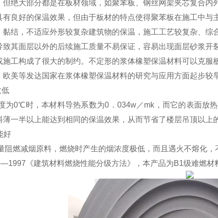
，但绝大部分都是在板材领域，如聚苯板、钢丝网架夹芯复合内
具有良好的保温效果，但由于板材的特点使得聚苯板在施工中与
、黏结，不适应外形较复杂建筑物的保温，施工工艺较复杂、综
导致其面层以外的后续施工质量不易保证，容易出现面层砂浆开
或施工构成了很大的制约。不定形的浆体橡塑保温材料可以克服
。欧美等发达国家在浆体橡塑保温材料的研究与应用方面起步较
数低
为0℃时，本材料导热系数为0．034w／mk，而它的表面放
料薄一半以上能达到相同的保温效果，从而节省了楼层吊顶以上
能好
阻燃减烟原料，燃烧时产生的烟浓度极低，而且遇火不熔化，
24—1997《建筑材料燃烧性能分级方法》，本产品为B1级难燃