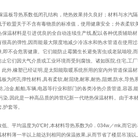
塑保温板导热系数低闭孔结构，绝热效果持久良好；材料与水汽隔
低于欧盟关于不含有毒物质的标准值，使用健康安全；外表柔软
保温材料是引进优良的全自动连续生产线,配以各种优质辅助材
有很高的弹性,因而能最大限度地减少冷冻水和热水管道在使用过
肤,即不会危害健康。它们能防止霉菌生长避免害虫或老鼠啮咬,
防止它们因大气介质或工业环境而受到腐蚀。诸如医院,住宅,工厂
。此外,橡塑已经证明,是太阳能取暖系统所用的室内外管道保
为闭孔弹性材料,具有柔软,耐屈绕,耐寒,耐热,阻燃,防水,导热
纺,冶金,船舶,车辆,电器等行业和部门的各类冷热介质管道,容器
有污染,因此是一种高品质的跨世纪新一代绝热保温材料。由于本材
,护套等。
、平均温度为0℃时,本材料导热系数为0．034w／mk,而它
温材料薄一半以上能达到相同的保温效果,从而节省了楼层吊顶以