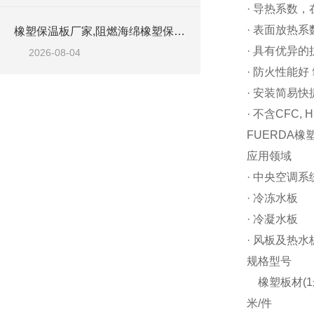
· 导热系数，在
· 表面放热系
橡塑保温板厂家,阻燃海绵橡塑保温板厂家出售
· 具有优异的
2026-08-04
· 防火性能好
· 安装简易快
· 不含CFC
FUERDA
应用领域
· 中央空调
· 冷冻水板
· 冷凝水板
· 风板及热水
规格型号
橡塑板材(1米宽
米/件 20m