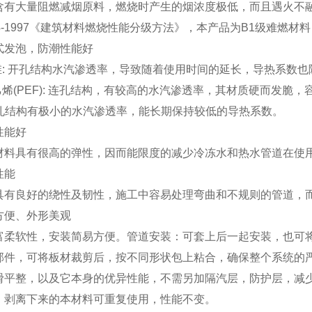
含有大量阻燃减烟原料，燃烧时产生的烟浓度极低，而且遇火不
24-1997《建筑材料燃烧性能分级方法》，本产品为B1级难燃材
式发泡，防潮性能好
纤维: 开孔结构水汽渗透率，导致随着使用时间的延长，导热系数
乙烯(PEF): 连孔结构，有较高的水汽渗透率，其材质硬而发脆
:闭孔结构有极小的水汽渗透率，能长期保持较低的导热系数。
性能好
材料具有很高的弹性，因而能限度的减少冷冻水和热水管道在使
性能
具有良好的绕性及韧性，施工中容易处理弯曲和不规则的管道，
方便、外形美观
富柔软性，安装简易方便。管道安装：可套上后一起安装，也可
部件，可将板材裁剪后，按不同形状包上粘合，确保整个系统的
滑平整，以及它本身的优异性能，不需另加隔汽层，防护层，减
，剥离下来的本材料可重复使用，性能不变。