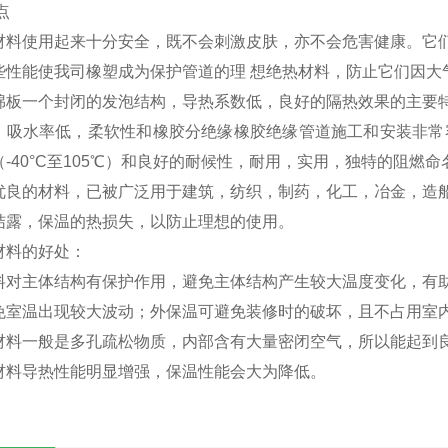
点
材料使用起来十分安全，既不会刺激皮肤，亦不会危害健康。它
些性能使我司橡塑成为保护管道的理 想绝热材料，防止它们因大
板一个封闭的发泡结构，导热系数低，良好的隔热效果的主要特
，吸水率低，柔软性和橡胶分绝缘橡胶绝缘管道施工和安装非常
-40°C至105℃）和良好的耐候性，耐用，实用，独特的阻燃
优良的材料，已被广泛用于建筑，纺织，制药，化工，冶金，造
结露，保温的热损失，以防止理想的使用。
材料的好处：
料对主体结构有保护作用，避免主体结构产生较大温度变化，有
免室温出现较大波动；外保温可避免装修时的破坏，且不占用室
材料一般是多孔疏松物质，内部含有大量密闭空气，所以能起到
材料导热性能明显增强，保温性能会大为降低。