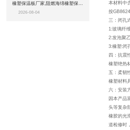
本材料中
橡塑保温板厂家,阻燃海绵橡塑保温板厂家出售
按GB86
2026-08-04
三：闭孔
1:玻璃
2:发泡聚
3:橡塑
四：抗震
橡塑绝热
五：柔韧
橡塑材料
六：安装
因本产品
头等复杂
橡胶的光
道检修时