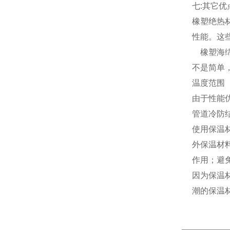
七:其它优
橡塑绝热
性能。这
橡塑海绵
不是简单
温度范围（
由于性能
管道冷防
使用保温
外保温材
作用；避
因为保温
潮的保温