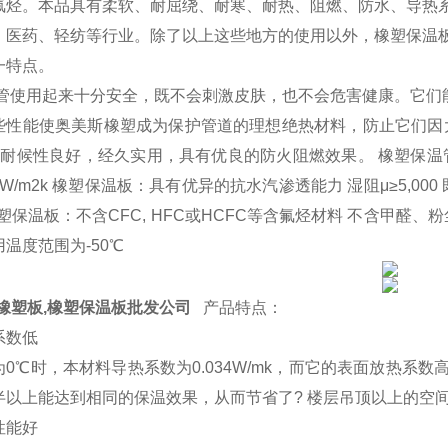
氟烃。本品具有柔软、耐屈绕、耐寒、耐热、阻燃、防水、导热
、医药、轻纺等行业。除了以上这些地方的使用以外，橡塑保温
一特点。
管使用起来十分安全，既不会刺激皮肤，也不会危害健康。它们
些性能使奥美斯橡塑成为保护管道的理想绝热材料，防止它们因大
）耐候性良好，经久实用，具有优良的防火阻燃效果。 橡塑保温管·板
W/m2k 橡塑保温板：具有优异的抗水汽渗透能力 湿阻μ≥5,0
橡塑保温板：不含CFC, HFC或HCFC等含氟烃材料 不含甲醛
温度范围为-50℃
橡塑板,橡塑保温板批发公司
产品特点：
系数低
为0℃时，本材料导热系数为0.034W/mk，而它的表面放热
半以上能达到相同的保温效果，从而节省了? 楼层吊顶以上的空
性能好