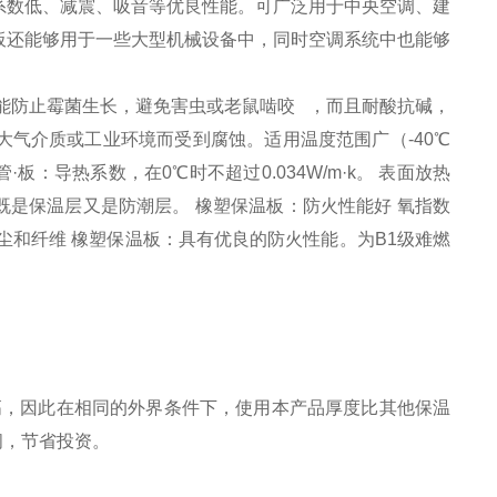
系数低、减震、吸音等优良性能。可广泛用于中央空调、建
板还能够用于一些大型机械设备中，同时空调系统中也能够
能防止霉菌生长，避免害虫或老鼠啮咬 ，而且耐酸抗碱，
气介质或工业环境而受到腐蚀。适用温度范围广（-40℃
：导热系数，在0℃时不超过0.034W/m·k。 表面放热
00 既是保温层又是防潮层。 橡塑保温板：防火性能好 氧指数
、粉尘和纤维 橡塑保温板：具有优良的防火性能。为B1级难燃
系数高，因此在相同的外界条件下，使用本产品厚度比其他保温
间，节省投资。