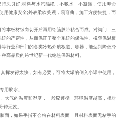
持久良好;材料与水汽隔绝，不吸水，不凝露，使用寿命
使用健康安全;外表柔软美观，易弯曲，施工方便快捷，而
可将本板材纵向切开后再用铝箔胶带粘合而成。对阀门、三
系统的严密性，从而保证了整个系统的保温性。橡塑保温板
器等行业和部门的各类冷热介质板道、容器，能达到降低冷
一种高品质的跨世纪新一代绝热保温材料。
止其挥发得太快，如有必要，可将大罐的倒入小罐中使用，
专用胶水。
级、大气的温度和湿度，一般应遵循：环境温度越高，相对
分钟无效。
涂胶面，如果手指不会粘在材料表面，且材料表面无粘手的
。