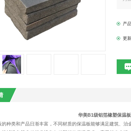
受
的
产
更
情
华美B1级铝箔橡塑保温
板的种类和产品日渐丰富，不同材质的保温板能够满足建筑、治