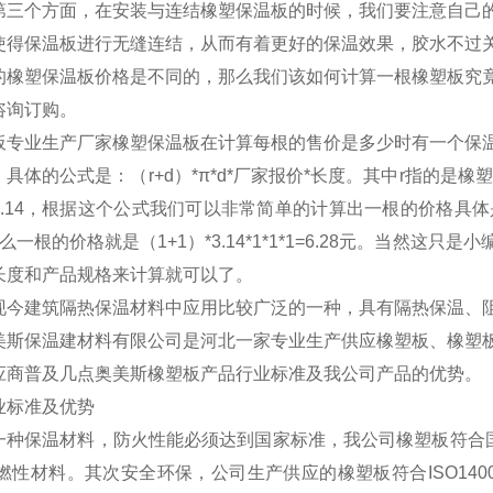
第三个方面，在安装与连结橡塑保温板的时候，我们要注意自己
使得保温板进行无缝连结，从而有着更好的保温效果，胶水不过
的橡塑保温板价格是不同的，那么我们该如何计算一根橡塑板究
咨询订购。
板专业生产厂家橡塑保温板在计算每根的售价是多少时有一个保
具体的公式是：（r+d）*π*d*厂家报价*长度。其中r指的是
3.14，根据这个公式我们可以非常简单的计算出一根的价格具
么一根的价格就是（1+1）*3.14*1*1*1=6.28元。当然
长度和产品规格来计算就可以了。
现今建筑隔热保温材料中应用比较广泛的一种，具有隔热保温、
美斯保温建材料有限公司是河北一家专业生产供应橡塑板、橡塑
应商普及几点奥美斯橡塑板产品行业标准及我公司产品的优势。
业标准及优势
一种保温材料，防火性能必须达到国家标准，我公司橡塑板符合国
难燃性材料。其次安全环保，公司生产供应的橡塑板符合ISO14