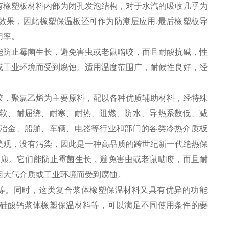
有橡塑板材料内部为闭孔发泡结构，对于水汽的吸收几乎为
效果，因此橡塑保温板还可作为防潮层应用,最后橡塑板导
用率。
能防止霉菌生长，避免害虫或老鼠啮咬，而且耐酸抗碱，性
或工业环境而受到腐蚀。适用温度范围广，耐候性良好，经
，聚氯乙烯为主要原料，配以各种优质辅助材料，经特殊
软、耐屈绕、耐寒、耐热、阻燃、防水、导热系数低、减
冶金、船舶、车辆、电器等行业和部门的各类冷热介质板
美观，没有污染，因此是一种高品质的跨世纪新一代绝热保
健康。它们能防止霉菌生长，避免害虫或老鼠啮咬，而且耐
因大气介质或工业环境而受到腐蚀。
等。同时，这类复合浆体橡塑保温材料又具有优异的功能
硅酸钙浆体橡塑保温材料等，可以满足不同使用条件的要