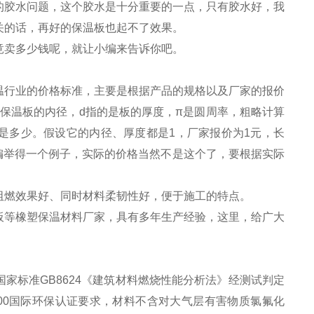
的胶水问题，这个胶水是十分重要的一点，只有胶水好，我
关的话，再好的保温板也起不了效果。
竟卖多少钱呢，就让小编来告诉你吧。
温行业的价格标准，主要是根据产品的规格以及厂家的报价
橡塑保温板的内径，d指的是板的厚度，π是圆周率，粗略计算
体是多少。假设它的内径、厚度都是1，厂家报价为1元，长
这只是小编举得一个例子，实际的价格当然不是这个了，要根据实际
阻燃效果好、同时材料柔韧性好，便于施工的特点。
板等橡塑保温材料厂家，具有多年生产经验，这里，给广大
家标准GB8624《建筑材料燃烧性能分析法》经测试判定
000国际环保认证要求，材料不含对大气层有害物质氯氟化