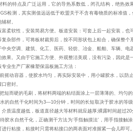
材料的特点及广泛运用，它的导热系数低，闭孔结构，绝热效果
SGS检测，其实测值远远低于欧盟关于不含有毒物质的标准值，
他辅材。
板富柔软性，安装简易方便。板道安装：可套上后一起安装，也
等复杂部件，可将板材裁剪后，按不同形状包上粘合，确保整个
于中央空调、建筑、化工、医药、轻纺、冶金、船舶、车辆、电
的效果。又由于它施工方便、外观整洁美观，没有污染，因此是
板专业生产厂家橡塑保温板施工方法：
之前摇动容器，使胶水均匀，再实际安装中，用小罐胶水，以防
罐口密封。
一把短而硬的毛刷，将材料两端的粘结面涂上一层薄薄的、均匀的
胶水的自然干化时间为3—10分钟，时间的长短取决于胶水的等
，介质温度越低，板道直径越大等材料就应越厚;裸露时间超过20
时待胶水自然干化，正确测干方法为‘手指触摸法’，用手指接触
可进行粘接，粘接时只需将粘接口的两表面对准握紧一会儿即可