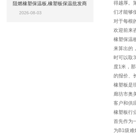
得越厚。
阻燃橡塑保温板,橡塑板保温批发商
们才能够
2026-08-03
对于每根
欢迎前来
橡塑保温
来算出的，
时可以取
度1米，那
的报价、
橡塑板是
廊坊市奥
客户和供
橡塑板行
首先作为
为B1级