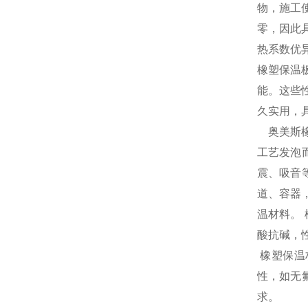
物，施工
零，因此
热系数优
橡塑保温
能。这些
久实用，
奥美斯橡
工艺发泡
震、吸音
道、容器
温材料。
酸抗碱，
橡塑保温
性，如无
求。